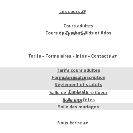
Les cours
▴
▾
Cours adultes
Cours de Zumba® Kids et Ados
Les profs
▴
▾
Tarifs - Formulaires - Infos - Contacts
▴
▾
Tarifs cours adultes
Formulaires d'inscription
Les salles
▴
▾
Règlement et statuts
Contacts
Salle de danse Sacré Coeur
Salle des fêtes
Rando
▴
▾
Salle des mariages
Nous écrire
▴
▾