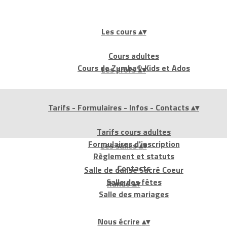
Les cours
▴
▾
Cours adultes
Cours de Zumba® Kids et Ados
Les profs
▴
▾
Tarifs - Formulaires - Infos - Contacts
▴
▾
Tarifs cours adultes
Formulaires d'inscription
Les salles
▴
▾
Règlement et statuts
Contacts
Salle de danse Sacré Coeur
Salle des fêtes
Rando
▴
▾
Salle des mariages
Nous écrire
▴
▾